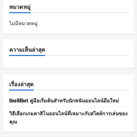
กับ
หมวดหมู่
สไตล์
การ
เล่น
ของ
ไม่มีหมวดหมู่
คุณ
ความเห็นล่าสุด
เรื่องล่าสุด
One88bet คู่มือเริ่มต้นสำหรับนักพนันออนไลน์มือใหม่
วิธีเลือกเกมคาสิโนออนไลน์ที่เหมาะกับสไตล์การเล่นของ
คุณ