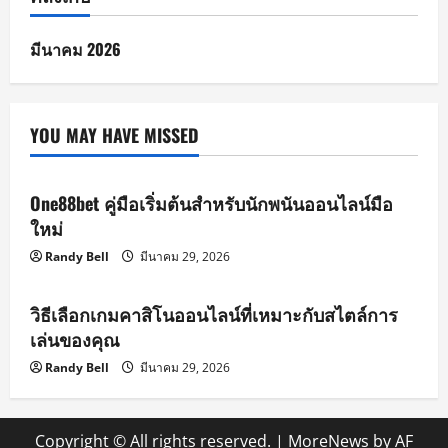
มีนาคม 2026
YOU MAY HAVE MISSED
One88bet คู่มือเริ่มต้นสำหรับนักพนันออนไลน์มือ
ใหม่
Randy Bell
มีนาคม 29, 2026
วิธีเลือกเกมคาสิโนออนไลน์ที่เหมาะกับสไตล์การ
เล่นของคุณ
Randy Bell
มีนาคม 29, 2026
Copyright © All rights reserved.
|
MoreNews
by AF