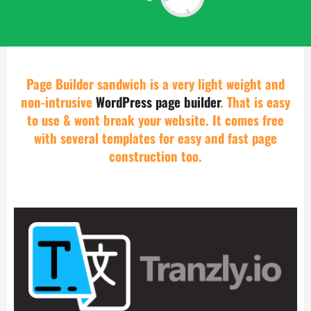
Page Builder sandwich is a very light weight and
non-intrusive
WordPress page builder
. That is easy
to use & wont break your website. It comes free
with several templates for easy and fast page
construction too.