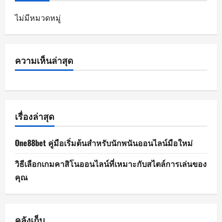
ไม่มีหมวดหมู่
ความเห็นล่าสุด
เรื่องล่าสุด
One88bet คู่มือเริ่มต้นสำหรับนักพนันออนไลน์มือใหม่
วิธีเลือกเกมคาสิโนออนไลน์ที่เหมาะกับสไตล์การเล่นของ
คุณ
คลังเก็บ