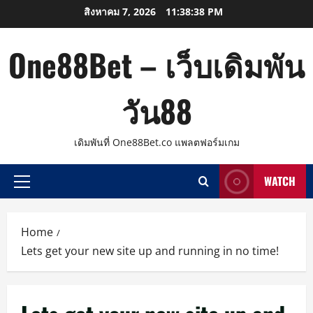
Skip
สิงหาคม 7, 2026
11:38:39 PM
to
content
One88Bet – เว็บเดิมพัน
วัน88
เดิมพันที่ One88Bet.co แพลตฟอร์มเกม
WATCH
Primary
Menu
Home
Lets get your new site up and running in no time!