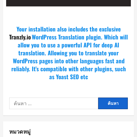
Your installation also includes the exclusive
Tranzly.io
WordPress Translation plugin
. Which will
allow you to use a powerful API for deep AI
translation. Allowing you to translate your
WordPress pages into other languages fast and
reliably. It’s compatible with other plugins, such
as Yoast SEO etc
ค้นหา
สำหรับ:
หมวดหมู่