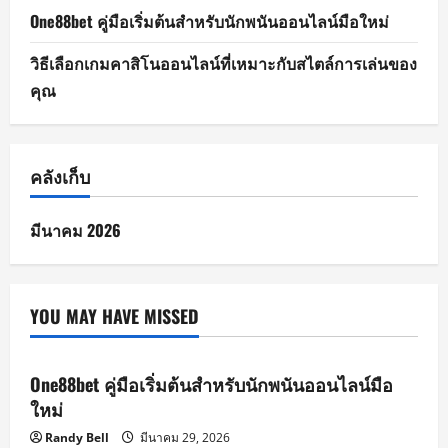
One88bet คู่มือเริ่มต้นสำหรับนักพนันออนไลน์มือใหม่
วิธีเลือกเกมคาสิโนออนไลน์ที่เหมาะกับสไตล์การเล่นของ
คุณ
คลังเก็บ
มีนาคม 2026
YOU MAY HAVE MISSED
One88bet คู่มือเริ่มต้นสำหรับนักพนันออนไลน์มือ
ใหม่
Randy Bell
มีนาคม 29, 2026