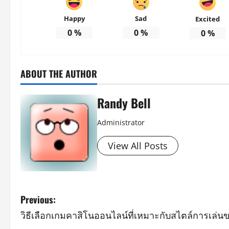
Happy
Sad
Excited
0
%
0
%
0
%
ABOUT THE AUTHOR
Randy Bell
Administrator
View All Posts
P
Previous:
วิธีเลือกเกมคาสิโนออนไลน์ที่เหมาะกับสไตล์การเล่น
o