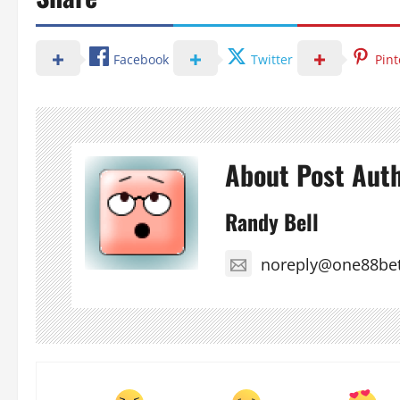
Facebook
Twitter
Pint
About Post Aut
Randy Bell
noreply@one88bet