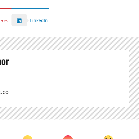
LinkedIn
erest
hor
.co