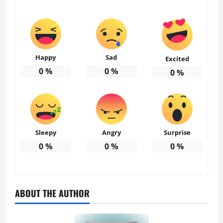
Happy
Sad
Excited
0
%
0
%
0
%
Sleepy
Angry
Surprise
0
%
0
%
0
%
ABOUT THE AUTHOR