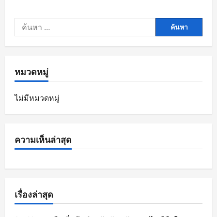
n
ค้นหา
a
สำหรับ:
v
i
หมวดหมู่
g
ไม่มีหมวดหมู่
a
t
ความเห็นล่าสุด
i
o
n
เรื่องล่าสุด