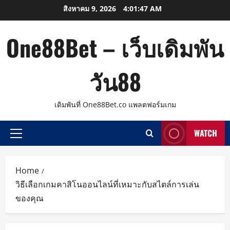
Skip
สิงหาคม 9, 2026
4:01:47 AM
to
content
One88Bet – เว็บเดิมพัน
วัน88
เดิมพันที่ One88Bet.co แพลตฟอร์มเกม
WATCH
Primary
Menu
Home
วิธีเลือกเกมคาสิโนออนไลน์ที่เหมาะกับสไตล์การเล่น
ของคุณ