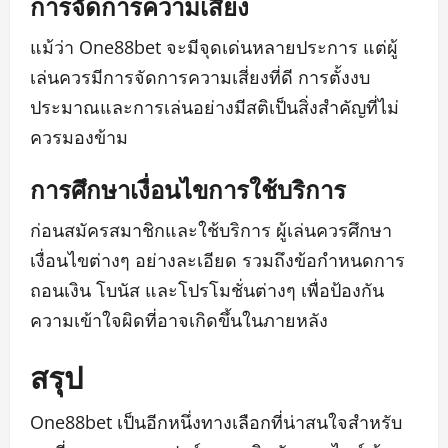
การจัดการความเสี่ยง
แม้ว่า One88bet จะมีจุดเด่นหลายประการ แต่ผู้
เล่นควรมีการจัดการความเสี่ยงที่ดี การตั้งงบ
ประมาณและการเล่นอย่างมีสติเป็นสิ่งสำคัญที่ไม่
ควรมองข้าม
การศึกษาเงื่อนไขการใช้บริการ
ก่อนสมัครสมาชิกและใช้บริการ ผู้เล่นควรศึกษา
เงื่อนไขต่างๆ อย่างละเอียด รวมถึงข้อกำหนดการ
ถอนเงิน โบนัส และโปรโมชั่นต่างๆ เพื่อป้องกัน
ความเข้าใจผิดที่อาจเกิดขึ้นในภายหลัง
สรุป
One88bet เป็นอีกหนึ่งทางเลือกที่น่าสนใจสำหรับ